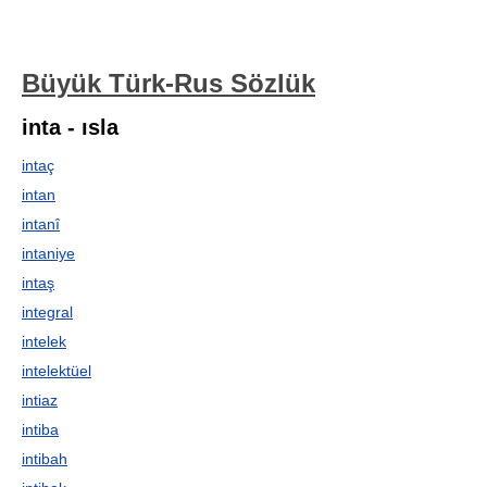
Büyük Türk-Rus Sözlük
inta - ısla
intaç
intan
intanî
intaniye
intaş
integral
intelek
intelektüel
intiaz
intiba
intibah