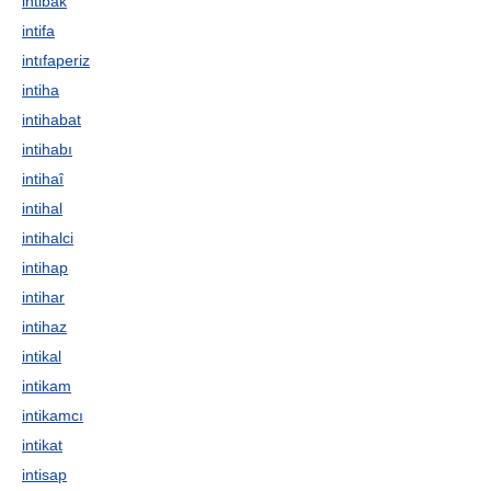
intibak
intifa
intıfaperiz
intiha
intihabat
intihabı
intihaî
intihal
intihalci
intihap
intihar
intihaz
intikal
intikam
intikamcı
intikat
intisap