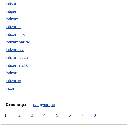
intişar
intişarı
intizam
intizamlı
intizamlılık
intizamperver
intizamsız
intizamsızca
intizamsızlık
intizar
intizaren
inzar
Страницы
следующая
→
1
2
3
4
5
6
7
8